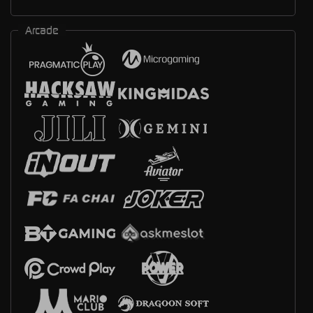
Arcade