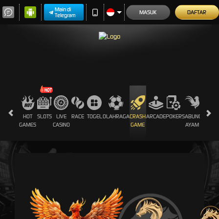
Main di
MASUK
DAFTAR
Telegram
HOT
SLOTS
LIVE
RACE
TOGEL
OLAHRAGA
CRASH
ARCADE
POKER
SABUNG
PROMO
GAMES
CASINO
GAME
AYAM