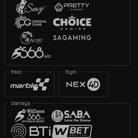
Race
Togel
Olahraga