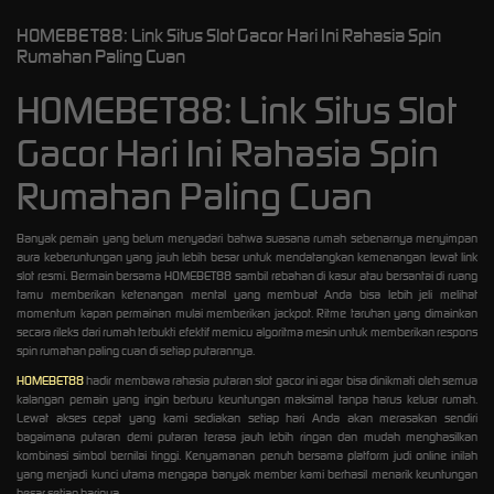
HOMEBET88: Link Situs Slot Gacor Hari Ini Rahasia Spin
Rumahan Paling Cuan
HOMEBET88: Link Situs Slot
Gacor Hari Ini Rahasia Spin
Rumahan Paling Cuan
Banyak pemain yang belum menyadari bahwa suasana rumah sebenarnya menyimpan
aura keberuntungan yang jauh lebih besar untuk mendatangkan kemenangan lewat link
slot resmi. Bermain bersama HOMEBET88 sambil rebahan di kasur atau bersantai di ruang
tamu memberikan ketenangan mental yang membuat Anda bisa lebih jeli melihat
momentum kapan permainan mulai memberikan jackpot. Ritme taruhan yang dimainkan
secara rileks dari rumah terbukti efektif memicu algoritma mesin untuk memberikan respons
spin rumahan paling cuan di setiap putarannya.
HOMEBET88
hadir membawa rahasia putaran slot gacor ini agar bisa dinikmati oleh semua
kalangan pemain yang ingin berburu keuntungan maksimal tanpa harus keluar rumah.
Lewat akses cepat yang kami sediakan setiap hari Anda akan merasakan sendiri
bagaimana putaran demi putaran terasa jauh lebih ringan dan mudah menghasilkan
kombinasi simbol bernilai tinggi. Kenyamanan penuh bersama platform judi online inilah
yang menjadi kunci utama mengapa banyak member kami berhasil menarik keuntungan
besar setiap harinya.