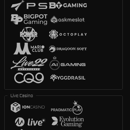
Live Casino