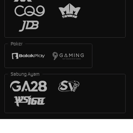
Poker
Sabung Ayam