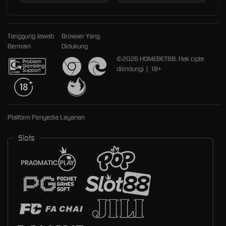
Tanggung Jawab
Browser Yang
Bermain
Didukung
©2026 HOMEBET88. Hak cipta
dilindungi | 18+
Platform Penyedia Layanan
Slots