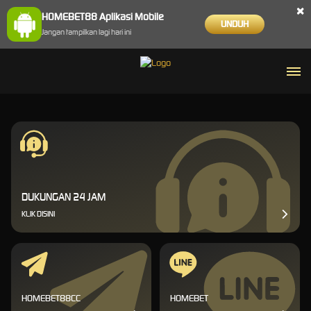
×
HOMEBET88 Aplikasi Mobile
UNDUH
Jangan tampilkan lagi hari ini
DUKUNGAN 24 JAM
KLIK DISINI
HOMEBET88CC
HOMEBET