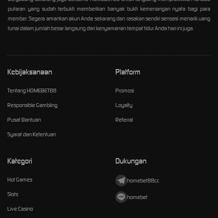
putaran yang sudah terbukti memberikan banyak bukti kemenangan nyata bagi para
member. Segera amankan akun Anda sekarang dan rasakan sendiri sensasi menarik uang
tunai dalam jumlah besar langsung dari kenyamanan tempat tidur Anda hari ini juga.
Kebijaksanaan
Platform
Tentang HOMEBET88
Promosi
Responsible Gambling
Loyalty
Pusat Bantuan
Referral
Syarat dan Ketentuan
Kategori
Dukungan
Hot Games
homebet88cc
Slots
homebet
Live Casino