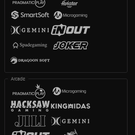
Arcade