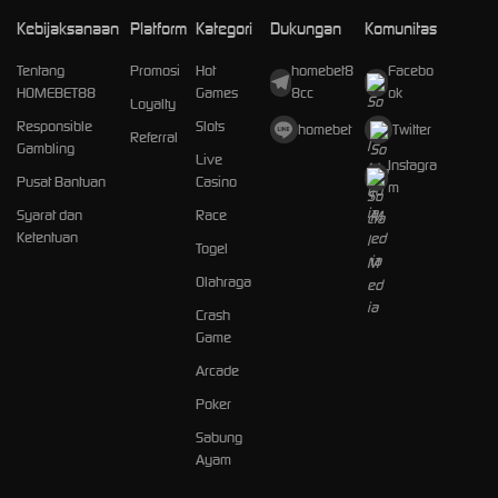
Kebijaksanaan
Platform
Kategori
Dukungan
Komunitas
Tentang
Promosi
Hot
homebet8
Facebo
HOMEBET88
Games
8cc
ok
Loyalty
Responsible
Slots
homebet
Twitter
Referral
Gambling
Live
Instagra
Pusat Bantuan
Casino
m
Syarat dan
Race
Ketentuan
Togel
Olahraga
Crash
Game
Arcade
Poker
Sabung
Ayam