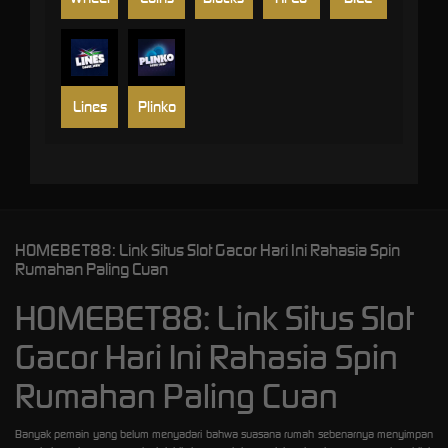
Lines
Plinko
HOMEBET88: Link Situs Slot Gacor Hari Ini Rahasia Spin
Rumahan Paling Cuan
HOMEBET88: Link Situs Slot
Gacor Hari Ini Rahasia Spin
Rumahan Paling Cuan
Banyak pemain yang belum menyadari bahwa suasana rumah sebenarnya menyimpan