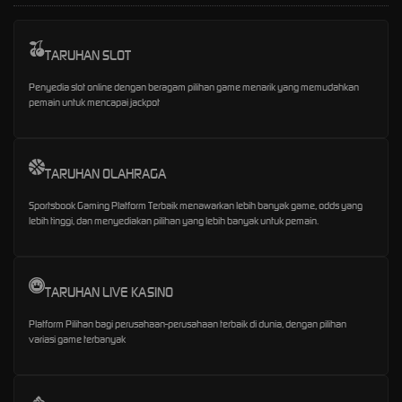
TARUHAN SLOT
Penyedia slot online dengan beragam pilihan game menarik yang memudahkan
pemain untuk mencapai jackpot
TARUHAN OLAHRAGA
Sportsbook Gaming Platform Terbaik menawarkan lebih banyak game, odds yang
lebih tinggi, dan menyediakan pilihan yang lebih banyak untuk pemain.
TARUHAN LIVE KASINO
Platform Pilihan bagi perusahaan-perusahaan terbaik di dunia, dengan pilihan
variasi game terbanyak