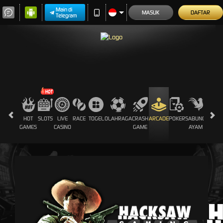
Main di
MASUK
DAFTAR
Telegram
HOT
SLOTS
LIVE
RACE
TOGEL
OLAHRAGA
CRASH
ARCADE
POKER
SABUNG
PROMO
GAMES
CASINO
GAME
AYAM