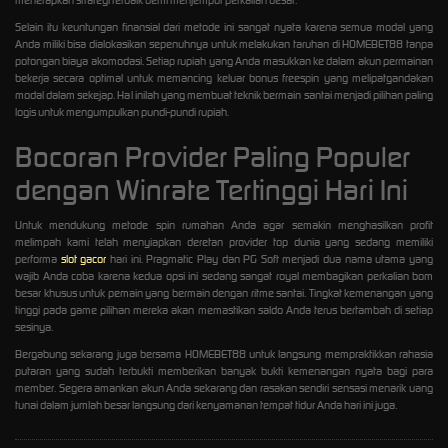
menerapkan strategi terbaik demi menjemput perkalian besar.
Selain itu keuntungan finansial dari metode ini sangat nyata karena semua modal yang
Anda miliki bisa dialokasikan sepenuhnya untuk melakukan taruhan di HOMEBET88 tanpa
potongan biaya akomodasi. Setiap rupiah yang Anda masukkan ke dalam akun permainan
bekerja secara optimal untuk memancing keluar bonus freespin yang melipatgandakan
modal dalam sekejap. Hal inilah yang membuat teknik bermain santai menjadi pilihan paling
logis untuk mengumpulkan pundi-pundi rupiah.
Bocoran Provider Paling Populer
dengan Winrate Tertinggi Hari Ini
Untuk mendukung metode spin rumahan Anda agar semakin menghasilkan profit
melimpah kami telah menyiapkan deretan provider top dunia yang sedang memiliki
performa
slot gacor
hari ini. Pragmatic Play dan PG Soft menjadi dua nama utama yang
wajib Anda coba karena kedua opsi ini sedang sangat royal membagikan perkalian bom
besar khusus untuk pemain yang bermain dengan ritme santai. Tingkat kemenangan yang
tinggi pada game pilihan mereka akan memastikan saldo Anda terus bertambah di setiap
sesinya.
Bergabung sekarang juga bersama HOMEBET88 untuk langsung mempraktikkan rahasia
putaran yang sudah terbukti memberikan banyak bukti kemenangan nyata bagi para
member. Segera amankan akun Anda sekarang dan rasakan sendiri sensasi menarik uang
tunai dalam jumlah besar langsung dari kenyamanan tempat tidur Anda hari ini juga.