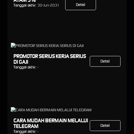
AYAM 5%
Detail
Tanggal akhir:
30-Jun-2031
PROMOTOR SERIUS KERJA SERIUS
DI GAJI
Detail
Tanggal akhir:
-
CARA MUDAH BERMAIN MELALUI
TELEGRAM
Detail
Tanggal akhir:
-