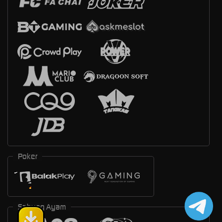
Poker
Sabung Ayam