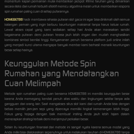
momentum kapan permainan mulai memberikan jackpot. Ritme taruhan yang dimainkan
secara rileks dari rumah terbukti efektif memicu algoritma mesin untuk memberikan respons
spin rumahan paling cuan di setiap putarannya.
HOMEBET88
hadir membawa rahasia putaran slot gacor ini agar bisa dinikmati oleh semua
kalangan pemain yang ingin berburu keuntungan maksimal tanpa harus keluar rumah.
Lewat akses cepat yang kami sediakan setiap hari Anda akan merasakan sendiri
bagaimana putaran demi putaran terasa jauh lebih ringan dan mudah menghasilkan
kombinasi simbol bernilai tinggi. Kenyamanan penuh bersama platform judi online inilah
yang menjadi kunci utama mengapa banyak member kami berhasil menarik keuntungan
besar setiap harinya.
Keunggulan Metode Spin
Rumahan yang Mendatangkan
Cuan Melimpah
Metode spin rumahan paling cuan bersama HOMEBET88 ini memiliki keunggulan besar
karena Anda memegang kendali penuh atas waktu dan lingkungan sekitar tanpa ada
gangguan dari orang lain. Saat mengakses situs slot kami dari rumah Anda bisa dengan
bebas memilih jam-jam sepi yang dipercaya memiliki tingkat kemenangan lebih tinggi.
Fokus yang terjaga dengan baik membuat insting Anda jauh lebih tajam dalam
menerapkan strategi terbaik demi menjemput perkalian besar.
Selain itu keuntungan finansial dari metode ini sangat nyata karena semua modal yang
Anda miliki bisa dialokasikan sepenuhnya untuk melakukan taruhan di HOMEBET88 tanpa