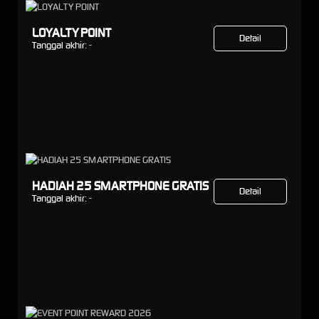
LOYALTY POINT
Detail
Tanggal akhir:
-
HADIAH 25 SMARTPHONE GRATIS
Detail
Tanggal akhir:
-