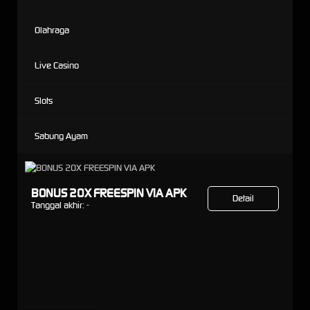
Olahraga
Live Casino
Slots
Sabung Ayam
BONUS 20X FREESPIN VIA APK
Detail
Tanggal akhir:
-