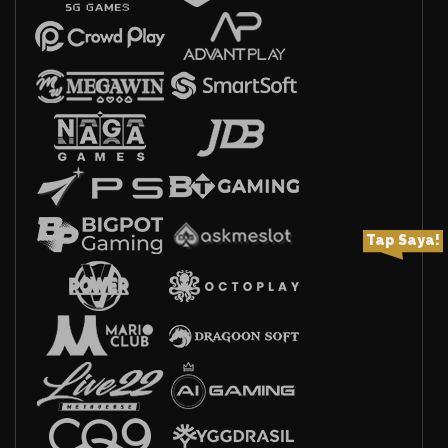
Tap Saya!