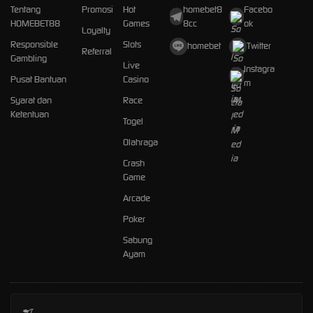
Tentang
Promosi
Hot
homebet8
Facebo
HOMEBET88
Games
8cc
ok
Loyalty
Responsible
Slots
homebet
Twitter
Referral
Gambling
Live
Instagra
Pusat Bantuan
Casino
m
Syarat dan
Race
Ketentuan
Togel
Olahraga
Crash
Game
Arcade
Poker
Sabung
Ayam