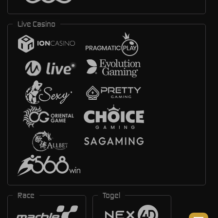
Live Casino
Race
Togel