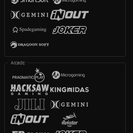
Arcade