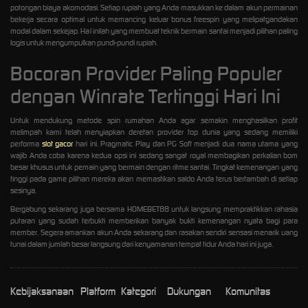
potongan biaya akomodasi. Setiap rupiah yang Anda masukkan ke dalam akun permainan
bekerja secara optimal untuk memancing keluar bonus freespin yang melipatgandakan
modal dalam sekejap. Hal inilah yang membuat teknik bermain santai menjadi pilihan paling
logis untuk mengumpulkan pundi-pundi rupiah.
Bocoran Provider Paling Populer
dengan Winrate Tertinggi Hari Ini
Untuk mendukung metode spin rumahan Anda agar semakin menghasilkan profit
melimpah kami telah menyiapkan deretan provider top dunia yang sedang memiliki
performa
slot gacor
hari ini. Pragmatic Play dan PG Soft menjadi dua nama utama yang
wajib Anda coba karena kedua opsi ini sedang sangat royal membagikan perkalian bom
besar khusus untuk pemain yang bermain dengan ritme santai. Tingkat kemenangan yang
tinggi pada game pilihan mereka akan memastikan saldo Anda terus bertambah di setiap
sesinya.
Bergabung sekarang juga bersama HOMEBET88 untuk langsung mempraktikkan rahasia
putaran yang sudah terbukti memberikan banyak bukti kemenangan nyata bagi para
member. Segera amankan akun Anda sekarang dan rasakan sendiri sensasi menarik uang
tunai dalam jumlah besar langsung dari kenyamanan tempat tidur Anda hari ini juga.
Kebijaksanaan
Platform
Kategori
Dukungan
Komunitas