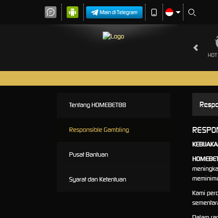
Main di Telegram
HOT
Respo
Tentang HOMEBET88
RESPO
Responsible Gambling
KEBIJAK
Pusat Bantuan
HOMEBE
meningka
meminimal
Syarat dan Ketentuan
Kami perc
sementara
Dalam ra