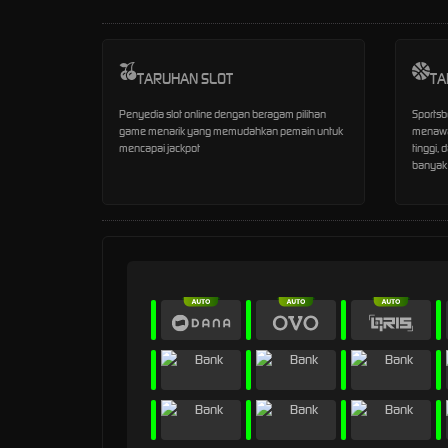
TARUHAN SLOT
TA
Penyedia slot online dengan beragam pilihan
Sportsb
game menarik yang memudahkan pemain untuk
menawar
mencapai jackpot
tinggi,
banyak 