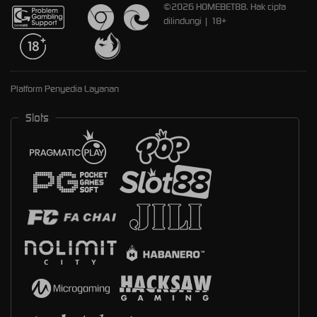
©2026 HOMEBET88. Hak cipta
dilindungi | 18+
Platform Penyedia Layanan
Slots