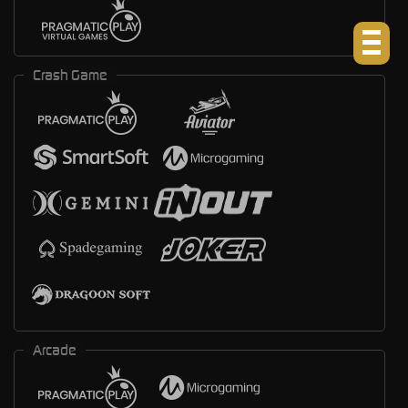
Crash Game
Arcade