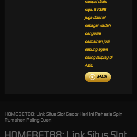
sampai disitu
saja, SV388
juga dikenal
sebagai wadah
penyedia
permainan judi
sabung ayam
paling fairplay di
Asia.
MAIN
HOMEBET88: Link Situs Slot Gacor Hari Ini Rahasia Spin
Rumahan Paling Cuan
HOMEBET88: Link Situs Slot