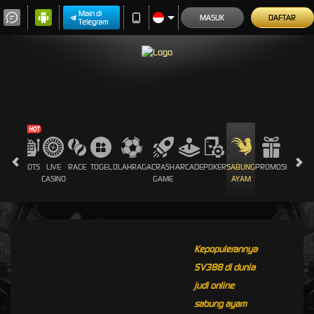
Main di
MASUK
DAFTAR
Telegram
HOT
SLOTS
LIVE
RACE
TOGEL
OLAHRAGA
CRASH
ARCADE
POKER
SABUNG
PROMOSI
AMES
CASINO
GAME
AYAM
Kepopulerannya
SV388 di dunia
judi online
sabung ayam