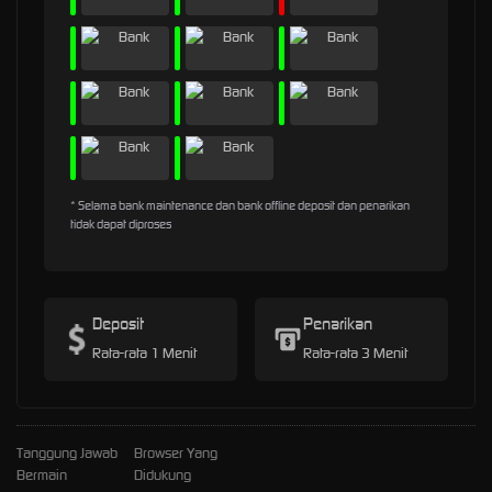
* Selama bank maintenance dan bank offline deposit dan penarikan
tidak dapat diproses
Deposit
Penarikan
Rata-rata 1 Menit
Rata-rata 3 Menit
Tanggung Jawab
Browser Yang
Bermain
Didukung