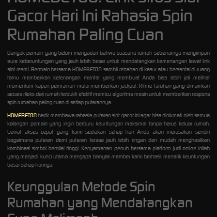
Gacor Hari Ini Rahasia Spin
Rumahan Paling Cuan
Banyak pemain yang belum menyadari bahwa suasana rumah sebenarnya menyimpan
aura keberuntungan yang jauh lebih besar untuk mendatangkan kemenangan lewat link
slot resmi. Bermain bersama HOMEBET88 sambil rebahan di kasur atau bersantai di ruang
tamu memberikan ketenangan mental yang membuat Anda bisa lebih jeli melihat
momentum kapan permainan mulai memberikan jackpot. Ritme taruhan yang dimainkan
secara rileks dari rumah terbukti efektif memicu algoritma mesin untuk memberikan respons
spin rumahan paling cuan di setiap putarannya.
HOMEBET88
hadir membawa rahasia putaran slot gacor ini agar bisa dinikmati oleh semua
kalangan pemain yang ingin berburu keuntungan maksimal tanpa harus keluar rumah.
Lewat akses cepat yang kami sediakan setiap hari Anda akan merasakan sendiri
bagaimana putaran demi putaran terasa jauh lebih ringan dan mudah menghasilkan
kombinasi simbol bernilai tinggi. Kenyamanan penuh bersama platform judi online inilah
yang menjadi kunci utama mengapa banyak member kami berhasil menarik keuntungan
besar setiap harinya.
Keunggulan Metode Spin
Rumahan yang Mendatangkan