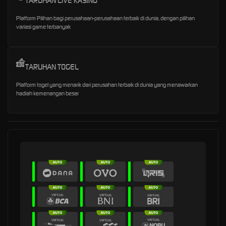
TARUHAN LIVE KASINO
Platform Pilihan bagi perusahaan-perusahaan terbaik di dunia, dengan pilihan
variasi game terbanyak
TARUHAN TOGEL
Platform togel yang menarik dari perusahan terbaik di dunia yang menawarkan
hadiah kemenangan besar