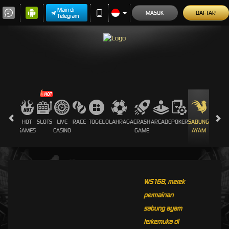
Main di
MASUK
DAFTAR
Telegram
HOT
SLOTS
LIVE
RACE
TOGEL
OLAHRAGA
CRASH
ARCADE
POKER
SABUNG
PROMOS
GAMES
CASINO
GAME
AYAM
WS168, merek
permainan
sabung ayam
terkemuka di