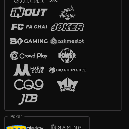
Poker