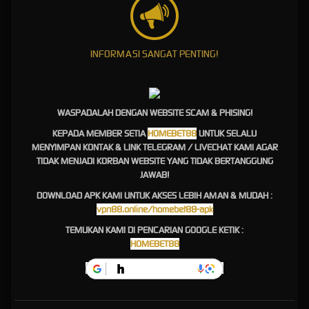
Rumahan yang Mendatangkan
Cuan Melimpah
INFORMASI SANGAT PENTING!
Metode spin rumahan paling cuan bersama HOMEBET88 ini memiliki keunggulan besar
karena Anda memegang kendali penuh atas waktu dan lingkungan sekitar tanpa ada
gangguan dari orang lain. Saat mengakses situs slot kami dari rumah Anda bisa dengan
bebas memilih jam-jam sepi yang dipercaya memiliki tingkat kemenangan lebih tinggi.
WASPADALAH DENGAN WEBSITE SCAM & PHISING!
Fokus yang terjaga dengan baik membuat insting Anda jauh lebih tajam dalam
KEPADA MEMBER SETIA
HOMEBET88
UNTUK SELALU
menerapkan strategi terbaik demi menjemput perkalian besar.
MENYIMPAN KONTAK & LINK TELEGRAM / LIVECHAT KAMI AGAR
Selain itu keuntungan finansial dari metode ini sangat nyata karena semua modal yang
TIDAK MENJADI KORBAN WEBSITE YANG TIDAK BERTANGGUNG
Anda miliki bisa dialokasikan sepenuhnya untuk melakukan taruhan di HOMEBET88 tanpa
JAWAB!
potongan biaya akomodasi. Setiap rupiah yang Anda masukkan ke dalam akun permainan
DOWNLOAD APK KAMI UNTUK AKSES LEBIH AMAN & MUDAH :
bekerja secara optimal untuk memancing keluar bonus freespin yang melipatgandakan
vpn88.online/homebet88-apk
modal dalam sekejap. Hal inilah yang membuat teknik bermain santai menjadi pilihan paling
logis untuk mengumpulkan pundi-pundi rupiah.
TEMUKAN KAMI DI PENCARIAN GOOGLE KETIK :
HOMEBET88
Bocoran Provider Paling Populer
dengan Winrate Tertinggi Hari Ini
Untuk mendukung metode spin rumahan Anda agar semakin menghasilkan profit