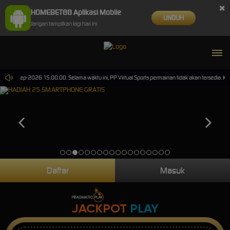
×
HOMEBET88 Aplikasi Mobile
UNDUH
Jangan tampilkan lagi hari ini
i 30-Sep-2026 15.00.00. Selama waktu ini, PP Virtual Sports permainan tidak akan tersedia. K
Daftar
Masuk
JACKPOT
PLAY