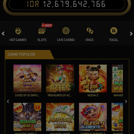
IDR
12,679,642,766
HOT GAMES
SLOTS
LIVE CASINO
RACE
TOGEL
OL
GAME POPULER
GATES OF OLYMPUS POP
TREASURES OF AZTEC
NEZHA 2
MAHJONG MAX
MAHJONG WINS 3 – BLACK SCATTER
MAHJONG WAYS
SUPER ELEMENTS 2