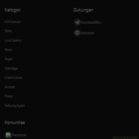
Kategori
Dukungan
Hot Games
homebet88cc
Slots
homebet
Live Casino
Race
Togel
Olahraga
Crash Game
Arcade
Poker
Sabung Ayam
Komunitas
Facebook